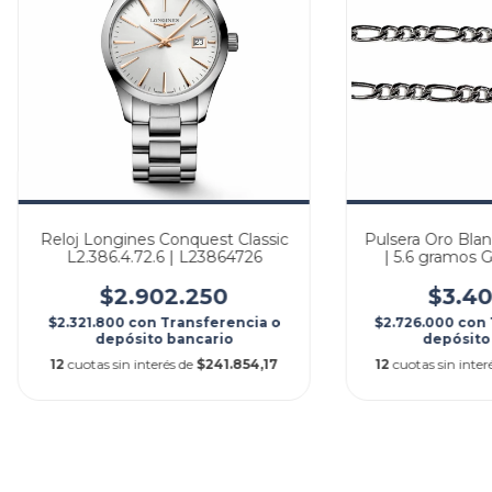
Reloj Longines Conquest Classic
Pulsera Oro Bla
L2.386.4.72.6 | L23864726
| 5.6 gramos G
$2.902.250
$3.40
$2.321.800
con
Transferencia o
$2.726.000
con
depósito bancario
depósito
12
cuotas sin interés de
$241.854,17
12
cuotas sin inter