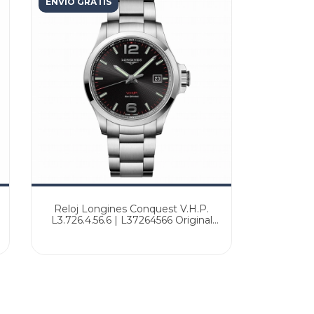
ENVÍO GRATIS
Reloj Longines Conquest V.H.P.
L3.726.4.56.6 | L37264566 Original
Agente Oficial