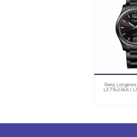
Reloj Longines
L3.716.2.56.6 | 
Agente