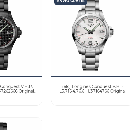
ENVÍO GRATIS
 Conquest V.H.P.
Reloj Longines Conquest V.H.P.
L37262666 Original
L3.716.4.76.6 | L37164766 Original
 Oficial
Agente Oficial