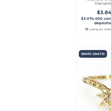
Diamant
$3.8
$3.074.000
con
depósito
12
cuotas sin inte
ENVÍO GRATIS