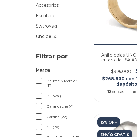
Accesorios
Escritura
Swarovski
Uno de 50
Anillo bolas UN
Filtrar por
en oro de 18k 
Marca
$395.000
$268.600
con
Baume & Mercier
depósito
(11)
12
cuotas sin int
Bulova (96)
Carandache (4)
Certina (22)
15% OFF
Ch (29)
ENVÍO GRATIS