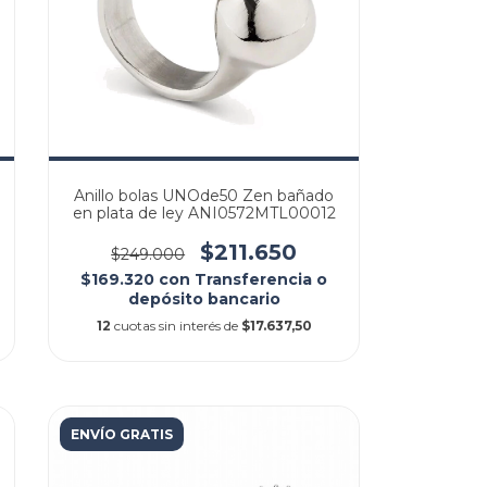
Anillo bolas UNOde50 Zen bañado
en plata de ley ANI0572MTL00012
$211.650
$249.000
$169.320
con
Transferencia o
depósito bancario
12
cuotas sin interés de
$17.637,50
ENVÍO GRATIS