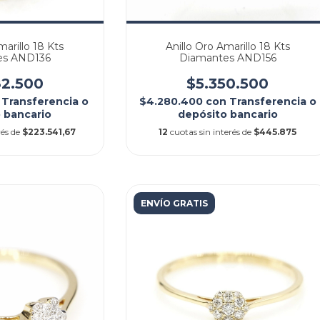
marillo 18 Kts
Anillo Oro Amarillo 18 Kts
es AND136
Diamantes AND156
82.500
$5.350.500
Transferencia o
$4.280.400
con
Transferencia o
 bancario
depósito bancario
rés de
$223.541,67
12
cuotas sin interés de
$445.875
ENVÍO GRATIS