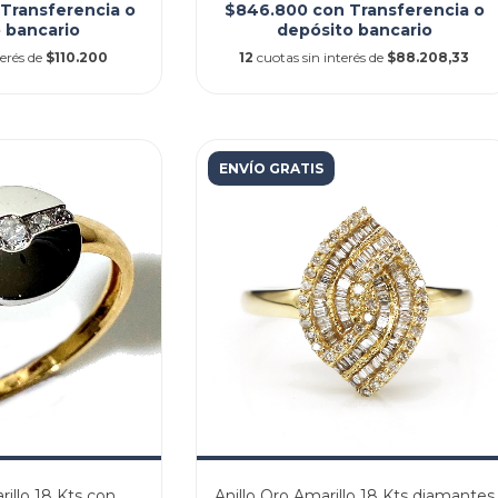
Transferencia o
$846.800
con
Transferencia o
 bancario
depósito bancario
terés de
$110.200
12
cuotas sin interés de
$88.208,33
ENVÍO GRATIS
rillo 18 Kts con
Anillo Oro Amarillo 18 Kts diamantes