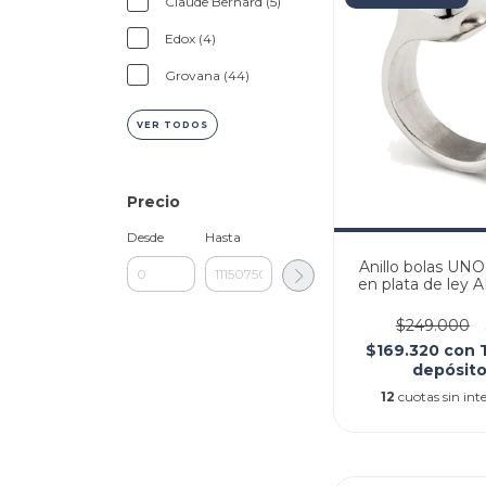
Claude Bernard (5)
Edox (4)
Grovana (44)
VER TODOS
Precio
Desde
Hasta
Anillo bolas UN
en plata de ley
$249.000
$169.320
con
depósito
12
cuotas sin int