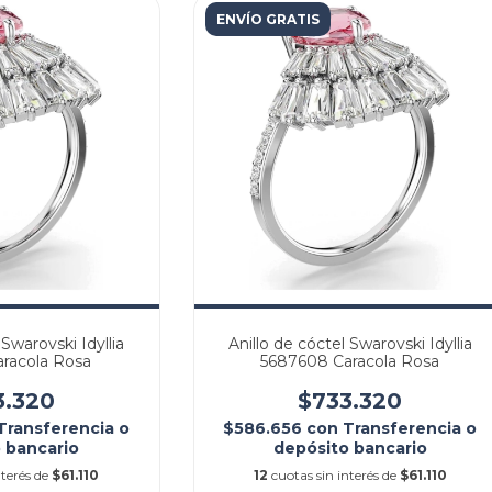
ENVÍO GRATIS
 Swarovski Idyllia
Anillo de cóctel Swarovski Idyllia
racola Rosa
5687608 Caracola Rosa
3.320
$733.320
Transferencia o
$586.656
con
Transferencia o
 bancario
depósito bancario
nterés de
$61.110
12
cuotas sin interés de
$61.110