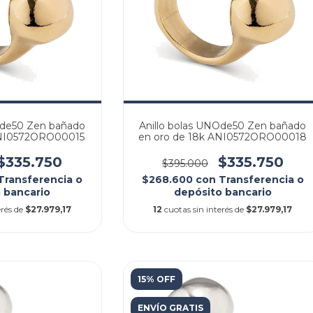
Ode50 Zen bañado
Anillo bolas UNOde50 Zen bañado
ANI0572ORO00015
en oro de 18k ANI0572ORO00018
$335.750
$335.750
$395.000
Transferencia o
$268.600
con
Transferencia o
 bancario
depósito bancario
erés de
$27.979,17
12
cuotas sin interés de
$27.979,17
15% OFF
ENVÍO GRATIS