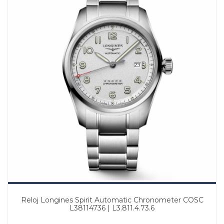
Reloj Longines Spirit Automatic Chronometer COSC
L38114736 | L3.811.4.73.6