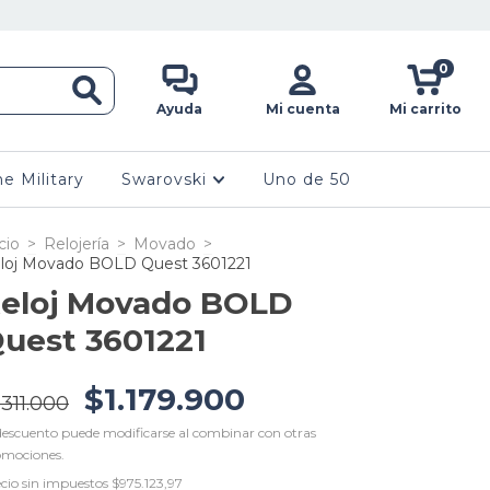
0
Ayuda
Mi cuenta
Mi carrito
ne Military
Swarovski
Uno de 50
cio
>
Relojería
>
Movado
>
loj Movado BOLD Quest 3601221
eloj Movado BOLD
uest 3601221
$1.179.900
.311.000
descuento puede modificarse al combinar con otras
omociones.
cio sin impuestos
$975.123,97