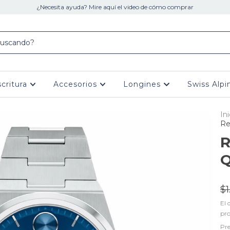
¿Necesita ayuda? Mire aquí el video de cómo comprar
scritura
Accesorios
Longines
Swiss Alpi
Ini
Re
R
Q
$1
El 
pr
Pre