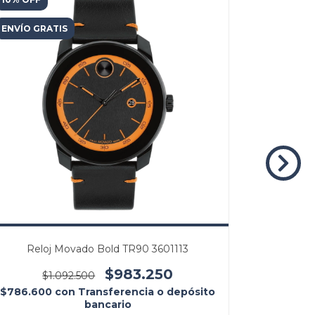
ENVÍO GRATIS
ENVÍO GR
Reloj Movado Bold TR90 3601113
Reloj 
$983.250
$1.092.500
$1
$786.600
con
Transferencia o depósito
$1.2
bancario