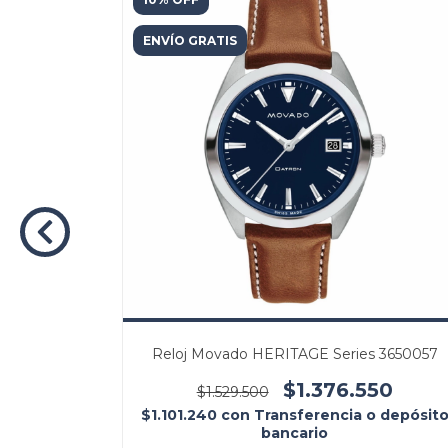
ENVÍO GRATIS
07051
Reloj Movado HERITAGE Series 3650057
00
$1.376.550
$1.529.500
cia o
$1.101.240
con
Transferencia o depósit
bancario