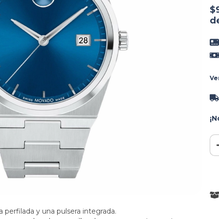
$
d
Ve
¡N
a perfilada y una pulsera integrada.