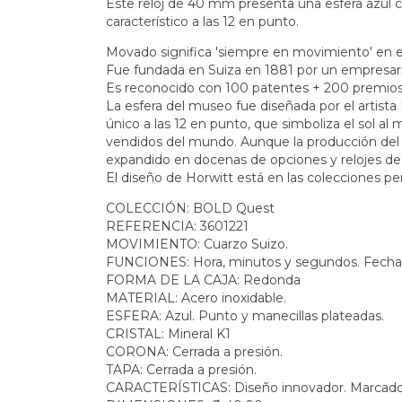
Este reloj de 40 mm presenta una esfera azul c
característico a las 12 en punto.
Movado significa 'siempre en movimiento' en e
Fue fundada en Suiza en 1881 por un empresari
Es reconocido con 100 patentes + 200 premio
La esfera del museo fue diseñada por el artist
único a las 12 en punto, que simboliza el sol al 
vendidos del mundo. Aunque la producción del r
expandido en docenas de opciones y relojes d
El diseño de Horwitt está en las colecciones
COLECCIÓN: BOLD Quest
REFERENCIA: 3601221
MOVIMIENTO: Cuarzo Suizo.
FUNCIONES: Hora, minutos y segundos. Fecha
FORMA DE LA CAJA: Redonda
MATERIAL: Acero inoxidable.
ESFERA: Azul. Punto y manecillas plateadas.
CRISTAL: Mineral K1
CORONA: Cerrada a presión.
TAPA: Cerrada a presión.
CARACTERÍSTICAS: Diseño innovador. Marcador