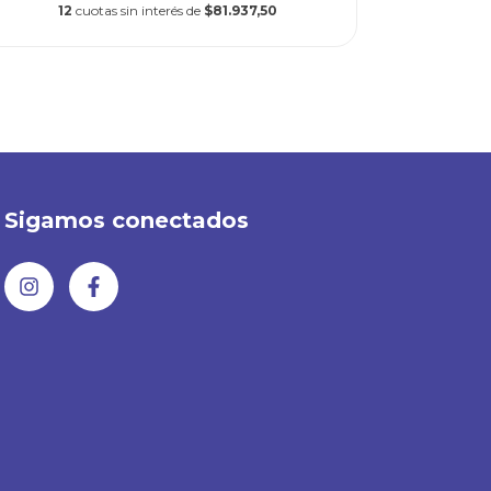
12
cuotas sin interés de
$81.937,50
12
c
Sigamos conectados