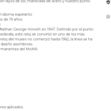
on rayos de sol, manecillas de acero y nuestro punto
l idioma esperanto
o de 19 años.
s
a Nathan George Horwitt en 1947. Definido por el punto
mediodía, este reloj se convirtió en uno de los más
eloj del museo no comenzó hasta 1962, la línea se ha
e diseño asombroso.
 permanentes del MoMA
es aplicados.