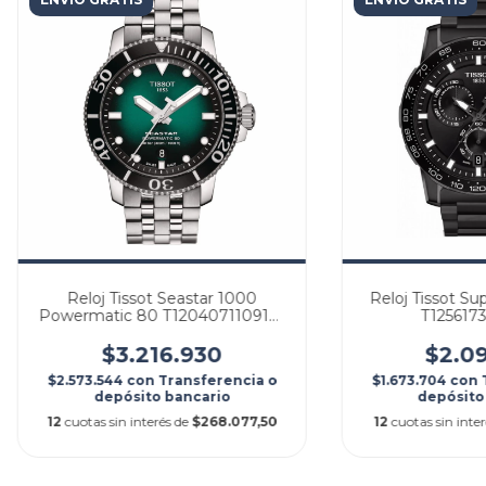
Reloj Tissot Seastar 1000
Reloj Tissot Su
Powermatic 80 T1204071109101
T1256173
| T120.407.11.091.01
T125.617.
$3.216.930
$2.09
$2.573.544
con
Transferencia o
$1.673.704
con
depósito bancario
depósito
12
cuotas sin interés de
$268.077,50
12
cuotas sin inte