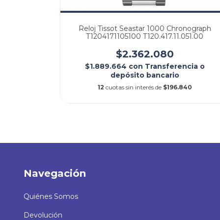
ic 80
Reloj Tissot Seastar 1000 Chronograph
.041.00
T1204171105100 T120.417.11.051.00
$2.362.080
cia o
$1.889.664
con
Transferencia o
depósito bancario
7,92
12
cuotas sin interés de
$196.840
Navegación
Quiénes Somos
Devolución