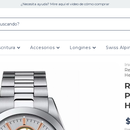
¿Necesita ayuda? Mire aquí el video de cómo comprar
scritura
Accesorios
Longines
Swiss Alpi
Ini
Re
He
R
P
H
$
Pre