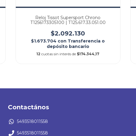
Reloj Tissot Supersport Chrono
T1256173305100 | T125.617.33.051.00
$2.092.130
$1.673.704
con
Transferencia o
depósito bancario
12
cuotas sin interés de
$174.344,17
Contactános
5493518011558
5493518011558