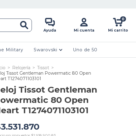
0
Ayuda
Mi cuenta
Mi carrito
ne Military
Swarovski
Uno de 50
cio
>
Relojería
>
Tissot
>
loj Tissot Gentleman Powermatic 80 Open
art T1274071103101
eloj Tissot Gentleman
owermatic 80 Open
eart T1274071103101
3.531.870
cio sin impuestos
$2.918.900,83