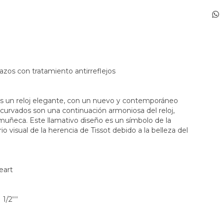
ñazos con tratamiento antirreflejos
s un reloj elegante, con un nuevo y contemporáneo
 curvados son una continuación armoniosa del reloj,
muñeca. Este llamativo diseño es un símbolo de la
rio visual de la herencia de Tissot debido a la belleza del
eart
/2'''