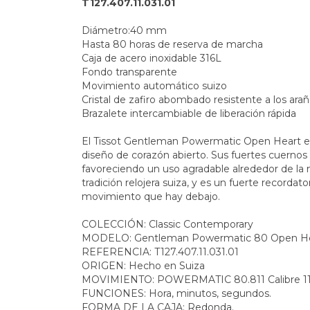
T127.407.11.031.01
Diámetro:40 mm
Hasta 80 horas de reserva de marcha
Caja de acero inoxidable 316L
Fondo transparente
Movimiento automático suizo
Cristal de zafiro abombado resistente a los ara
Brazalete intercambiable de liberación rápida
El Tissot Gentleman Powermatic Open Heart e
diseño de corazón abierto. Sus fuertes cuernos
favoreciendo un uso agradable alrededor de la 
tradición relojera suiza, y es un fuerte recordato
movimiento que hay debajo.
COLECCIÓN: Classic Contemporary
MODELO: Gentleman Powermatic 80 Open H
REFERENCIA: T127.407.11.031.01
ORIGEN: Hecho en Suiza
MOVIMIENTO: POWERMATIC 80.811 Calibre 11 1
FUNCIONES: Hora, minutos, segundos.
FORMA DE LA CAJA: Redonda.