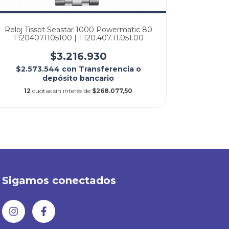
Reloj Tissot Seastar 1000 Powermatic 80
Rel
T1204071105100 | T120.407.11.051.00
T1256
$3.216.930
$2.573.544
con
Transferencia o
$1.4
depósito bancario
12
cuotas sin interés de
$268.077,50
12
Sigamos conectados