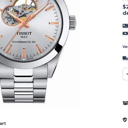
$
d
Ve
art