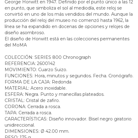
George Horwitt en 1947. Definido por el punto único a las 12
en punto, que simboliza el sol al mediodía, este reloj se
convirtió en uno de los más vendidos del mundo. Aunque la
producción del reloj del museo no comenzó hasta 1962, la
línea se ha expandido en docenas de opciones y relojes de
diseño asombroso.
El diseño de Horwitt está en las colecciones permanentes
del MoMA
COLECCIÓN: SERIES 800 Chronograph
REFERENCIA: 2600142
MOVIMIENTO: Cuarzo Suizo.
FUNCIONES: Hora, minutos y segundos. Fecha. Cronógrafo.
FORMA DE LA CAJA: Redonda
MATERIAL: Acero inoxidable.
ESFERA: Negra. Punto y manecillas plateados.
CRISTAL: Cristal de zafiro.
CORONA: Cerrada a rosca.
TAPA: Cerrada a rosca.
CARACTERÍSTICAS: Diseño innovador. Bisel negro giratorio
unidireccional.
DIMENSIONES: Ø 42.00 mm.
PESO: 175 g