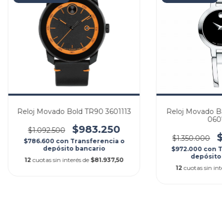
Reloj Movado Bold TR90 3601113
Reloj Movado B
060
$983.250
$1.092.500
$1.350.000
$786.600
con
Transferencia o
depósito bancario
$972.000
con
T
depósito
12
cuotas sin interés de
$81.937,50
12
cuotas sin in