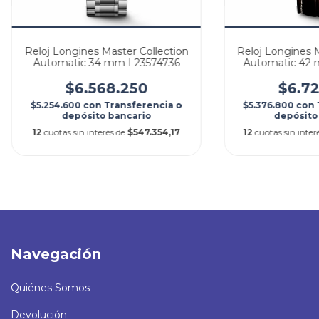
Reloj Longines Master Collection
Reloj Longines M
Automatic 34 mm L23574736
Automatic 42
$6.568.250
$6.72
$5.254.600
con
Transferencia o
$5.376.800
con
depósito bancario
depósito
12
cuotas sin interés de
$547.354,17
12
cuotas sin inter
Navegación
Quiénes Somos
Devolución