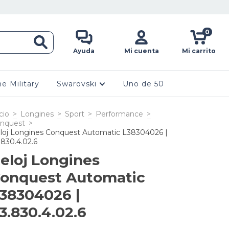
0
Ayuda
Mi cuenta
Mi carrito
ne Military
Swarovski
Uno de 50
cio
>
Longines
>
Sport
>
Performance
>
nquest
>
loj Longines Conquest Automatic L38304026 |
.830.4.02.6
eloj Longines
onquest Automatic
38304026 |
3.830.4.02.6