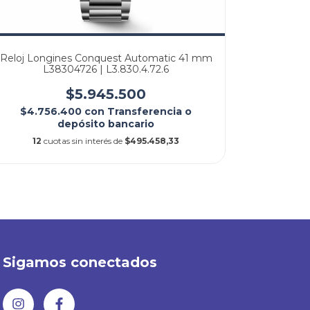
Reloj Longines Conquest Automatic 41 mm
Reloj
L38304726 | L3.830.4.72.6
Chr
$5.945.500
$4.756.400
con
Transferencia o
$8.5
depósito bancario
12
cuotas sin interés de
$495.458,33
12
Sigamos conectados