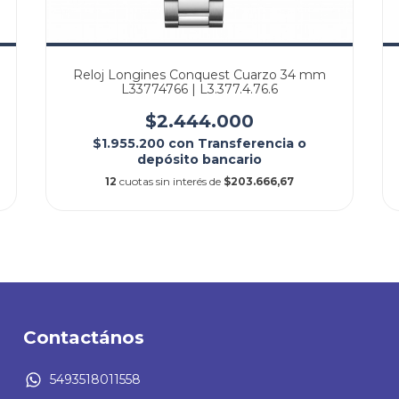
Reloj Longines Conquest Cuarzo 34 mm
L33774766 | L3.377.4.76.6
$2.444.000
$1.955.200
con
Transferencia o
depósito bancario
12
cuotas sin interés de
$203.666,67
Contactános
5493518011558