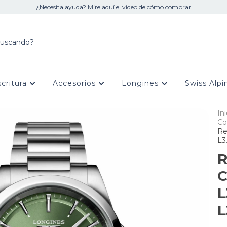
¿Necesita ayuda? Mire aquí el video de cómo comprar
scritura
Accesorios
Longines
Swiss Alpi
Ini
Co
Re
L3
R
C
L
L