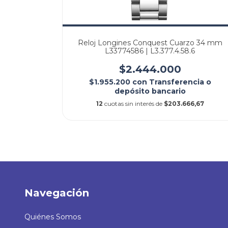
74586 |
Reloj Longines Conquest Cuarzo 34 mm
Oficial
L33774586 | L3.377.4.58.6
$2.444.000
$1.955.200
con
Transferencia o
depósito bancario
12
cuotas sin interés de
$203.666,67
Navegación
Quiénes Somos