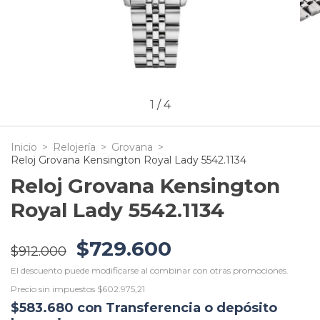
1
/
4
Inicio
>
Relojería
>
Grovana
>
Reloj Grovana Kensington Royal Lady 5542.1134
Reloj Grovana Kensington
Royal Lady 5542.1134
$729.600
$912.000
El descuento puede modificarse al combinar con otras promociones.
Precio sin impuestos
$602.975,21
$583.680
con
Transferencia o depósito