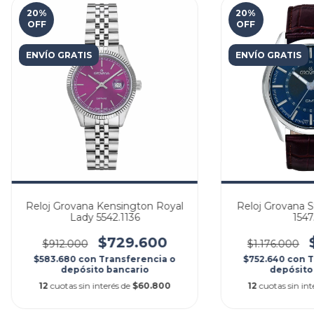
20
%
20
%
OFF
OFF
ENVÍO GRATIS
ENVÍO GRATIS
Reloj Grovana Kensington Royal
Reloj Grovana 
Lady 5542.1136
1547
$729.600
$912.000
$1.176.000
$583.680
con
Transferencia o
$752.640
con
T
depósito bancario
depósito
12
cuotas sin interés de
$60.800
12
cuotas sin int