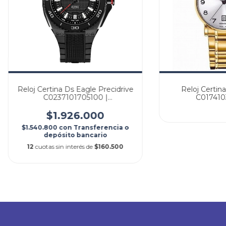
Reloj Certina Ds Eagle Precidrive
Reloj Certin
C0237101705100 |
C017410
C023.710.17.051.00 Original
C017.410.33.0
Agente Oficial
Agente 
$1.926.000
$1.540.800
con
Transferencia o
depósito bancario
12
cuotas sin interés de
$160.500