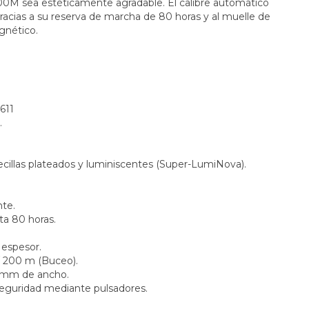
00M sea estéticamente agradable. El calibre automático
racias a su reserva de marcha de 80 horas y al muelle de
gnético.
611
.
illas plateados y luminiscentes (Super-LumiNova).
nte.
a 80 horas.
espesor.
 200 m (Buceo).
0 mm de ancho.
seguridad mediante pulsadores.