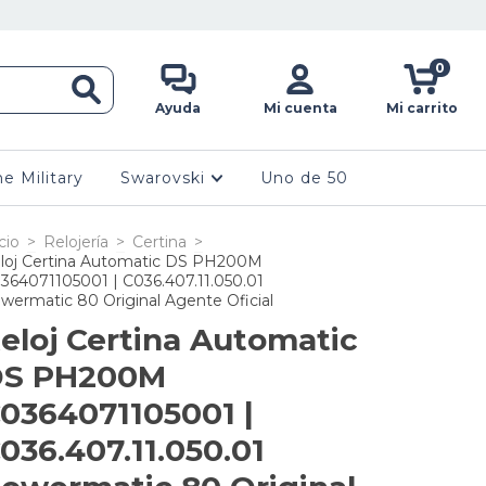
0
Ayuda
Mi cuenta
Mi carrito
ne Military
Swarovski
Uno de 50
cio
>
Relojería
>
Certina
>
loj Certina Automatic DS PH200M
364071105001 | C036.407.11.050.01
wermatic 80 Original Agente Oficial
eloj Certina Automatic
DS PH200M
0364071105001 |
036.407.11.050.01