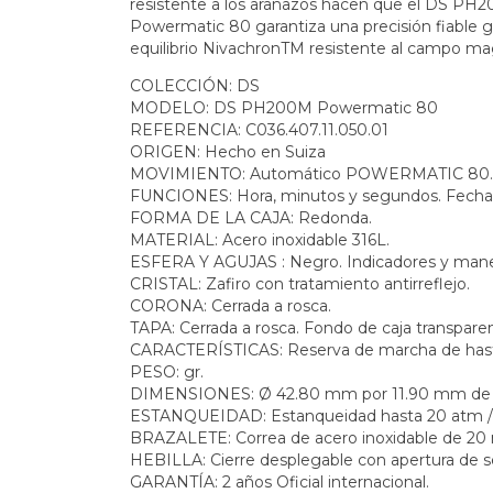
resistente a los arañazos hacen que el DS PH2
Powermatic 80 garantiza una precisión fiable g
equilibrio NivachronTM resistente al campo ma
COLECCIÓN: DS
MODELO: DS PH200M Powermatic 80
REFERENCIA: C036.407.11.050.01
ORIGEN: Hecho en Suiza
MOVIMIENTO: Automático POWERMATIC 80.
FUNCIONES: Hora, minutos y segundos. Fecha
FORMA DE LA CAJA: Redonda.
MATERIAL: Acero inoxidable 316L.
ESFERA Y AGUJAS : Negro. Indicadores y manec
CRISTAL: Zafiro con tratamiento antirreflejo.
CORONA: Cerrada a rosca.
TAPA: Cerrada a rosca. Fondo de caja transpare
CARACTERÍSTICAS: Reserva de marcha de hast
PESO: gr.
DIMENSIONES: Ø 42.80 mm por 11.90 mm de 
ESTANQUEIDAD: Estanqueidad hasta 20 atm /
BRAZALETE: Correa de acero inoxidable de 2
HEBILLA: Cierre desplegable con apertura de 
GARANTÍA: 2 años Oficial internacional.