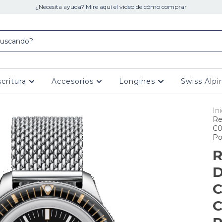
¿Necesita ayuda? Mire aquí el video de cómo comprar
scritura
Accesorios
Longines
Swiss Alpi
Ini
Re
C0
Po
R
C
C