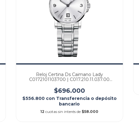
Reloj Certina Ds Caimano Lady
C0172101103700 | C017.210.11.037.00
Original Agente Oficial
$696.000
$556.800
con
Transferencia o depósito
bancario
12
cuotas sin interés de
$58.000