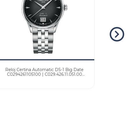
Reloj Certina Automatic DS-1 Big Date
Reloj C
C0294261105100 | C029.426.11.051.00
C02942
Original Agente Oficial