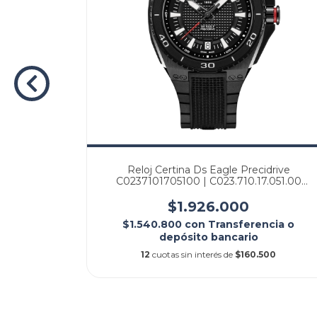
101605700
Reloj Certina Ds Eagle Precidrive
te Oficial
C0237101705100 | C023.710.17.051.00
Original Agente Oficial
$1.926.000
$1.540.800
con
Transferencia o
depósito bancario
12
cuotas sin interés de
$160.500