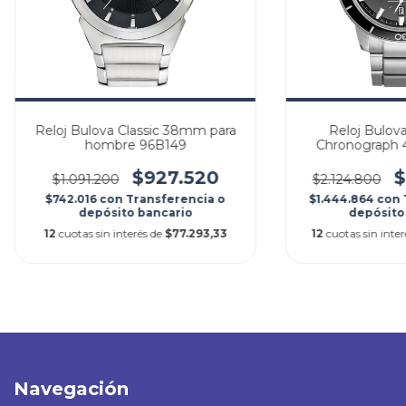
Reloj Bulova Classic 38mm para
Reloj Bulova
hombre 96B149
Chronograph
$927.520
$
$1.091.200
$2.124.800
$742.016
con
Transferencia o
$1.444.864
con
depósito bancario
depósito
12
cuotas sin interés de
$77.293,33
12
cuotas sin inte
Navegación