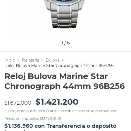
1
/
6
Inicio
>
Relojería
>
Bulova
>
Reloj Bulova Marine Star Chronograph 44mm 96B256
Reloj Bulova Marine Star
Chronograph 44mm 96B256
$1.421.200
$1.672.000
El descuento puede modificarse al combinar con otras promociones.
Precio sin impuestos
$1.174.545,45
$1.136.960
con
Transferencia o depósito