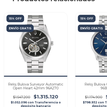
15% OFF
15% OFF
ENVÍO GRATIS
ENVÍO GRATIS
Reloj Bulova Surveyor Automatic
Reloj Bulova 
Open Heart 42mm 96A270
96B
$1.315.120
$1.547.200
$1.174.900
$1.052.096
con
Transferencia o
$798.932
con
T
depósito bancario
depósito