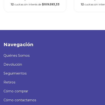
12
cuotas sin interés de
$109.593,33
12
cuotas sin inte
Navegación
Quiénes Somos
Devolución
Seguimientos
Retiros
Cómo comprar
Cómo contactarnos