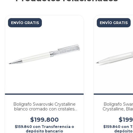
ENVÍO GRATIS
ENVÍO GRATIS
Bolígrafo Swarovski Crystalline
Bolígrafo Swa
blanco cromado con cristales
Crystalline, Bl
5224392
bla
$199.800
$199
$159.840
con
Transferencia o
$159.840
con
T
depósito bancario
depósito