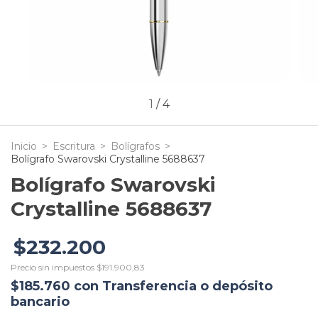
1
/
4
Inicio
>
Escritura
>
Bolígrafos
>
Bolígrafo Swarovski Crystalline 5688637
Bolígrafo Swarovski
Crystalline 5688637
$232.200
Precio sin impuestos
$191.900,83
$185.760
con
Transferencia o depósito
bancario