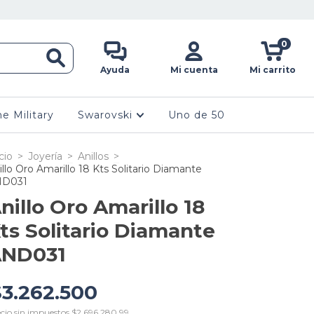
0
Ayuda
Mi cuenta
Mi carrito
ne Military
Swarovski
Uno de 50
cio
>
Joyería
>
Anillos
>
illo Oro Amarillo 18 Kts Solitario Diamante
ND031
nillo Oro Amarillo 18
ts Solitario Diamante
ND031
$3.262.500
cio sin impuestos
$2.696.280,99