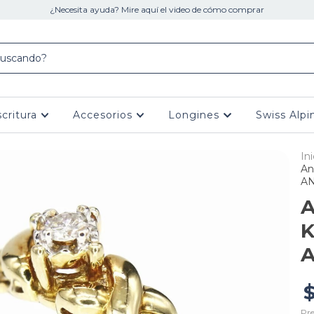
¿Necesita ayuda? Mire aquí el video de cómo comprar
scritura
Accesorios
Longines
Swiss Alpi
Ini
An
A
A
K
A
Pre