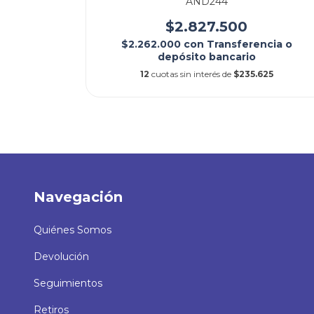
AND244
$2.827.500
cia o
$2.262.000
con
Transferencia o
depósito bancario
7,50
12
cuotas sin interés de
$235.625
Navegación
Quiénes Somos
Devolución
Seguimientos
Retiros