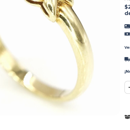
$
d
Ve
¡N