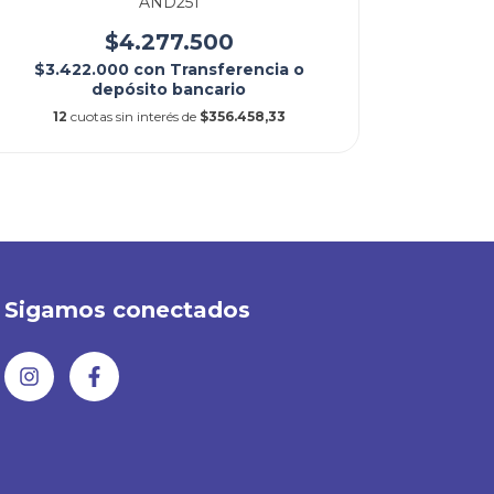
AND251
$4.277.500
$3.422.000
con
Transferencia o
$3.0
depósito bancario
12
cuotas sin interés de
$356.458,33
12
c
Sigamos conectados