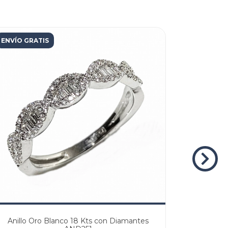
ENVÍO GRATIS
ENVÍO GR
Anillo Oro Blanco 18 Kts con Diamantes
Anillo O