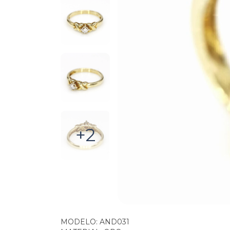
+2
MODELO: AND031