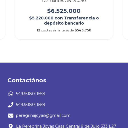
Diamantes ANDC090
$6.525.000
$5.220.000
con
Transferencia o
depósito bancario
12
cuotas sin interés de
$543.750
Contactános
5493518011558
5493518011558
peregrinajoyas@gmail.com
La Peregrina Joyas Casa Central 9 de Julio 333 L27